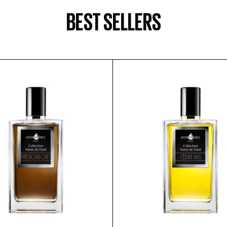
BEST SELLERS
PATCHOULI-
CÈDRE-
OUD
IRIS