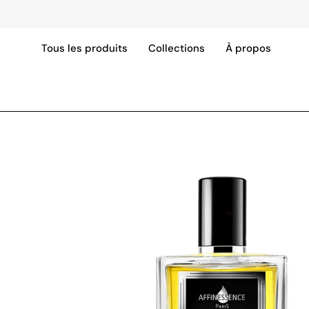
Aller
au
contenu
Tous les produits
Collections
À propos
Ouvrir
la
visionneuse
d'images