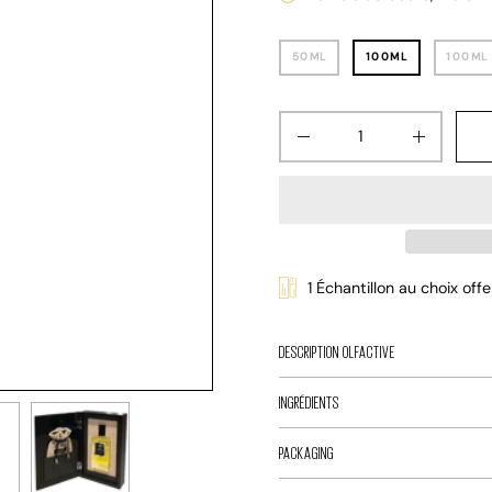
CONTENANCE
50ML
100ML
100ML
Quantité
Diminuer
Augmen
la
la
quantité
quantité
1 Échantillon au choix of
DESCRIPTION OLFACTIVE
INGRÉDIENTS
PACKAGING