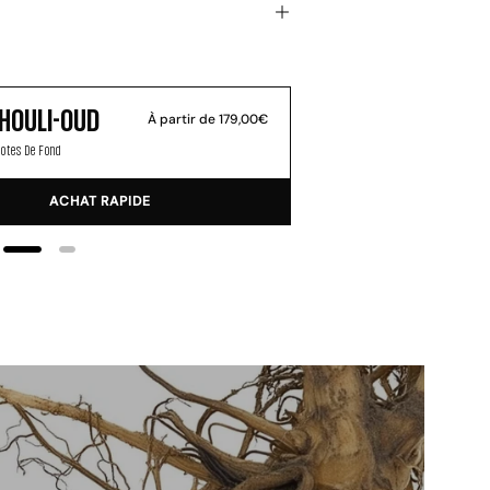
HOULI-OUD
BER
À partir de 179,00€
 Notes De Fond
Collecti
ACHAT RAPIDE