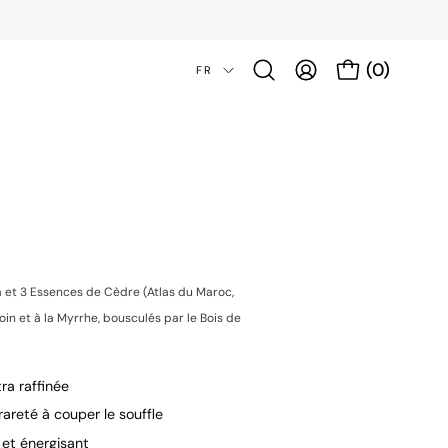
Langue
(0)
FR
Ouvrir le panier
Ouvrir
Mon
la
compte
barre
de
recherche
Ouvrir
la
visionne
d'image
da et 3 Essences de Cèdre (Atlas du Maroc,
oin et à la Myrrhe, bousculés par le Bois de
ra raffinée
 rareté à couper le souffle
 et énergisant