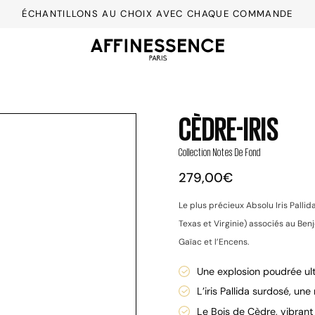
ÉCHANTILLONS AU CHOIX AVEC CHAQUE COMMANDE
CÈDRE-IRIS
Ouvrir
la
Collection Notes De Fond
visionneuse
d'images
279,00€
Le plus précieux Absolu Iris Palli
Texas et Virginie) associés au Benj
Gaïac et l’Encens.
Une explosion poudrée ult
L’iris Pallida surdosé, une
Le Bois de Cèdre, vibrant